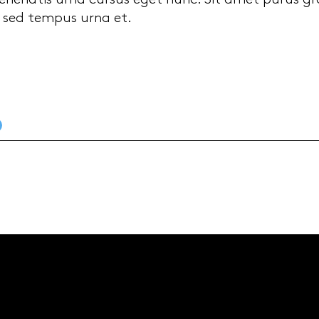
enenatis urna cursus eget nunc. Sit amet purus gra
s sed tempus urna et.