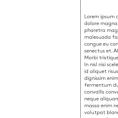
Lorem ipsum do
dolore magna a
pharetra magna
malesuada fam
congue eu con
senectus et. A
Morbi tristiqu
In nisl nisi sc
id aliquet ris
dignissim enim
fermentum dui
convallis conv
neque aliquam
massa enim ne
volutpat bland