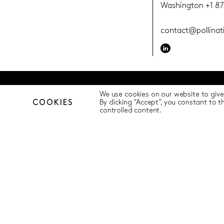
Washington
+1 87
contact@pollina
We use cookies on our website to give
© Pollination 2023 (ACN 639669533 AFSL 539352)
Privacy Policy
COOKIES
By clicking “Accept”, you constant to 
controlled content.