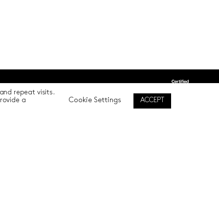
nd repeat visits.
Back to top
Cookie Settings
ACCEPT
provide a