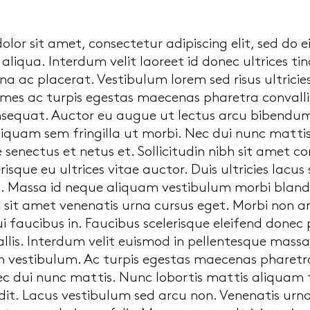
lor sit amet, consectetur adipiscing elit, sed do 
liqua. Interdum velit laoreet id donec ultrices t
 ac placerat. Vestibulum lorem sed risus ultricie
es ac turpis egestas maecenas pharetra convallis
sequat. Auctor eu augue ut lectus arcu bibendum.
liquam sem fringilla ut morbi. Nec dui nunc mattis
e senectus et netus et. Sollicitudin nibh sit amet 
elerisque eu ultrices vitae auctor. Duis ultricies lacu
us. Massa id neque aliquam vestibulum morbi blandi
 sit amet venenatis urna cursus eget. Morbi non arc
 faucibus in. Faucibus scelerisque eleifend donec
allis. Interdum velit euismod in pellentesque massa 
 vestibulum. Ac turpis egestas maecenas pharetra 
c dui nunc mattis. Nunc lobortis mattis aliquam
it. Lacus vestibulum sed arcu non. Venenatis urna 