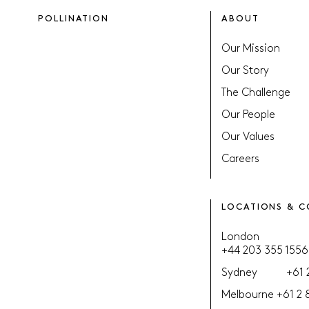
POLLINATION
ABOUT
Our Mission
Our Story
The Challenge
Our People
Our Values
Careers
LOCATIONS & 
London
+44 203 355 1556
Sydney
+61 
Melbourne
+61 2 