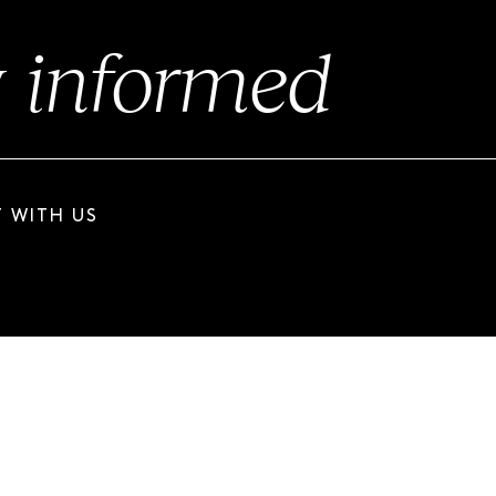
y
informed
 WITH US