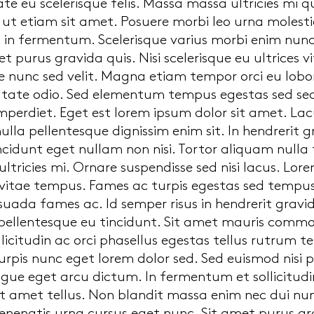
e eu scelerisque felis. Massa massa ultricies mi qu
 ut etiam sit amet. Posuere morbi leo urna moles
in fermentum. Scelerisque varius morbi enim nunc 
 purus gravida quis. Nisi scelerisque eu ultrices
e nunc sed velit. Magna etiam tempor orci eu lobo
utate odio. Sed elementum tempus egestas sed sed 
mperdiet. Eget est lorem ipsum dolor sit amet. Lacus
nulla pellentesque dignissim enim sit. In hendrerit 
incidunt eget nullam non nisi. Tortor aliquam nulla
tricies mi. Ornare suspendisse sed nisi lacus. Lo
vitae tempus. Fames ac turpis egestas sed tempus.
uada fames ac. Id semper risus in hendrerit gravi
 pellentesque eu tincidunt. Sit amet mauris comm
ollicitudin ac orci phasellus egestas tellus rutrum t
urpis nunc eget lorem dolor sed. Sed euismod nisi p
ue eget arcu dictum. In fermentum et sollicitudin
sit amet tellus. Non blandit massa enim nec dui n