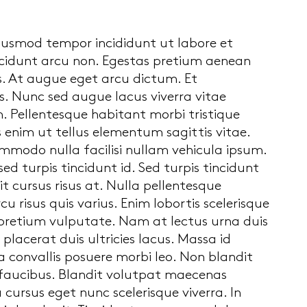
eiusmod tempor incididunt ut labore et
incidunt arcu non. Egestas pretium aenean
s. At augue eget arcu dictum. Et
. Nunc sed augue lacus viverra vitae
 Pellentesque habitant morbi tristique
 enim ut tellus elementum sagittis vitae.
commodo nulla facilisi nullam vehicula ipsum.
s sed turpis tincidunt id. Sed turpis tincidunt
t cursus risus at. Nulla pellentesque
u risus quis varius. Enim lobortis scelerisque
 pretium vulputate. Nam at lectus urna duis
placerat duis ultricies lacus. Massa id
convallis posuere morbi leo. Non blandit
 faucibus. Blandit volutpat maecenas
cursus eget nunc scelerisque viverra. In