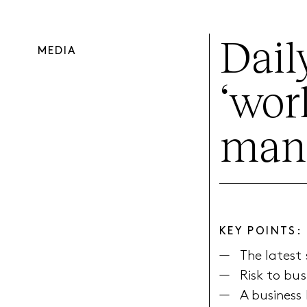
Dail
MEDIA
‘worl
man
KEY POINTS:
The latest 
Risk to bus
A business