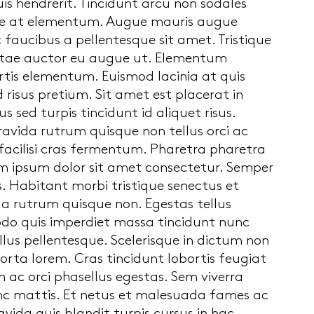
is hendrerit. Tincidunt arcu non sodales
tie at elementum. Augue mauris augue
faucibus a pellentesque sit amet. Tristique
 vitae auctor eu augue ut. Elementum
rtis elementum. Euismod lacinia at quis
risus pretium. Sit amet est placerat in
 sed turpis tincidunt id aliquet risus.
gravida rutrum quisque non tellus orci ac
 facilisi cras fermentum. Pharetra pharetra
rem ipsum dolor sit amet consectetur. Semper
 Habitant morbi tristique senectus et
da rutrum quisque non. Egestas tellus
odo quis imperdiet massa tincidunt nunc
ellus pellentesque. Scelerisque in dictum non
orta lorem. Cras tincidunt lobortis feugiat
 ac orci phasellus egestas. Sem viverra
unc mattis. Et netus et malesuada fames ac