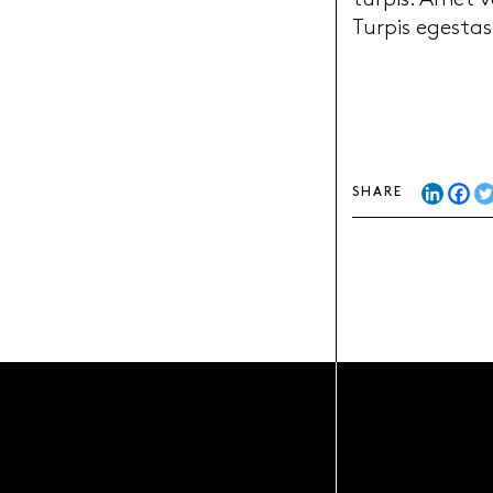
turpis. Amet v
Turpis egesta
SHARE