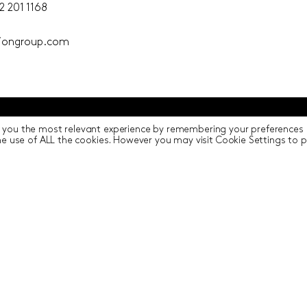
2 201 1168
tiongroup.com
 you the most relevant experience by remembering your preferences a
Terms of Use
Cookie Settings
the use of ALL the cookies. However you may visit Cookie Settings to 