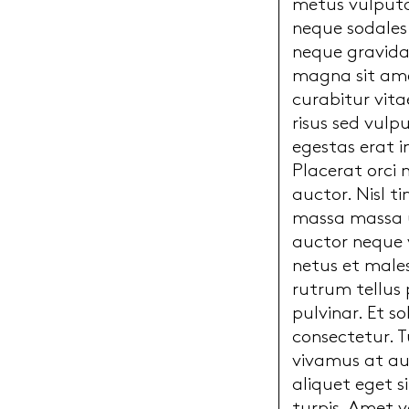
metus vulputat
neque sodales
neque gravida 
magna sit amet
curabitur vita
risus sed vulp
egestas erat i
Placerat orci 
auctor. Nisl t
massa massa ul
auctor neque 
netus et males
rutrum tellus
pulvinar. Et s
consectetur. T
vivamus at aug
aliquet eget 