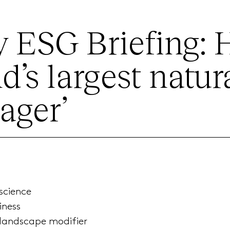
y ESG Briefing:
d’s largest natur
ager’
science
iness
 landscape modifier