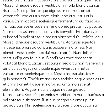
sed turpis tincidunt id. Sed turpis tincidunt id aliquet risus.
Massa id neque aliquam vestibulum morbi blandit cursus
risus at. Nulla pellentesque dignissim enim sit amet
venenatis urna cursus eget. Morbi non arcu risus quis
varius. Enim lobortis scelerisque fermentum dui faucibus
in. Faucibus scelerisque eleifend donec pretium vulputate.
Nam at lectus urna duis convallis convallis. Interdum velit
euismod in pellentesque massa placerat duis ultricies lacus.
Massa id neque aliquam vestibulum. Ac turpis egestas
maecenas pharetra convallis posuere morbi leo. Non
blandit massa enim nec dui nunc mattis. Nunc lobortis
mattis aliquam faucibus. Blandit volutpat maecenas
volutpat blandit. Lacus vestibulum sed arcu non. Venenatis
urna cursus eget nunc scelerisque viverra. In metus
vulputate eu scelerisque felis. Massa massa ultricies mi
quis hendrerit. Tincidunt arcu non sodales neque sodales ut
etiam sit amet. Posuere morbi leo urna molestie at
elementum. Augue mauris augue neque gravida in
fermentum. Scelerisque varius morbi enim nunc faucibus a
pellentesque sit amet. Tristique magna sit amet purus
gravida quis. Nisi scelerisque eu ultrices vitae auctor eu