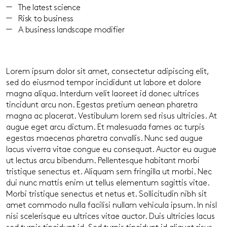
The latest science
Risk to business
A business landscape modifier
Lorem ipsum dolor sit amet, consectetur adipiscing elit,
sed do eiusmod tempor incididunt ut labore et dolore
magna aliqua. Interdum velit laoreet id donec ultrices
tincidunt arcu non. Egestas pretium aenean pharetra
magna ac placerat. Vestibulum lorem sed risus ultricies. At
augue eget arcu dictum. Et malesuada fames ac turpis
egestas maecenas pharetra convallis. Nunc sed augue
lacus viverra vitae congue eu consequat. Auctor eu augue
ut lectus arcu bibendum. Pellentesque habitant morbi
tristique senectus et. Aliquam sem fringilla ut morbi. Nec
dui nunc mattis enim ut tellus elementum sagittis vitae.
Morbi tristique senectus et netus et. Sollicitudin nibh sit
amet commodo nulla facilisi nullam vehicula ipsum. In nisl
nisi scelerisque eu ultrices vitae auctor. Duis ultricies lacus