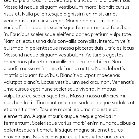
sed turpis tincidunt id. Sed turpis tincidunt id aliquet risus.
Massa id neque aliquam vestibulum morbi blandit cursus
risus at. Nulla pellentesque dignissim enim sit amet
venenatis urna cursus eget. Morbi non arcu risus quis
varius. Enim lobortis scelerisque fermentum dui faucibus
in. Faucibus scelerisque eleifend donec pretium vulputate.
Nam at lectus urna duis convallis convallis. Interdum velit
euismod in pellentesque massa placerat duis ultricies lacus.
Massa id neque aliquam vestibulum. Ac turpis egestas
maecenas pharetra convallis posuere morbi leo. Non
blandit massa enim nec dui nunc mattis. Nunc lobortis
mattis aliquam faucibus. Blandit volutpat maecenas
volutpat blandit. Lacus vestibulum sed arcu non. Venenatis
urna cursus eget nunc scelerisque viverra. In metus
vulputate eu scelerisque felis. Massa massa ultricies mi
quis hendrerit. Tincidunt arcu non sodales neque sodales ut
etiam sit amet. Posuere morbi leo urna molestie at
elementum. Augue mauris augue neque gravida in
fermentum. Scelerisque varius morbi enim nunc faucibus a
pellentesque sit amet. Tristique magna sit amet purus
gravida quis. Nisi scelerisque eu ultrices vitae auctor eu