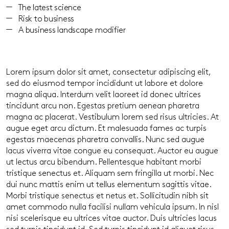
The latest science
Risk to business
A business landscape modifier
Lorem ipsum dolor sit amet, consectetur adipiscing elit,
sed do eiusmod tempor incididunt ut labore et dolore
magna aliqua. Interdum velit laoreet id donec ultrices
tincidunt arcu non. Egestas pretium aenean pharetra
magna ac placerat. Vestibulum lorem sed risus ultricies. At
augue eget arcu dictum. Et malesuada fames ac turpis
egestas maecenas pharetra convallis. Nunc sed augue
lacus viverra vitae congue eu consequat. Auctor eu augue
ut lectus arcu bibendum. Pellentesque habitant morbi
tristique senectus et. Aliquam sem fringilla ut morbi. Nec
dui nunc mattis enim ut tellus elementum sagittis vitae.
Morbi tristique senectus et netus et. Sollicitudin nibh sit
amet commodo nulla facilisi nullam vehicula ipsum. In nisl
nisi scelerisque eu ultrices vitae auctor. Duis ultricies lacus