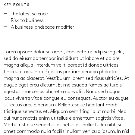
KEY POINTS:
The latest science
Risk to business
A business landscape modifier
Lorem ipsum dolor sit amet, consectetur adipiscing elit,
sed do eiusmod tempor incididunt ut labore et dolore
magna aliqua. Interdum velit laoreet id donec ultrices
tincidunt arcu non. Egestas pretium aenean pharetra
magna ac placerat. Vestibulum lorem sed risus ultricies. At
augue eget arcu dictum. Et malesuada fames ac turpis
egestas maecenas pharetra convallis. Nunc sed augue
lacus viverra vitae congue eu consequat. Auctor eu augue
ut lectus arcu bibendum. Pellentesque habitant morbi
tristique senectus et. Aliquam sem fringilla ut morbi. Nec
dui nunc mattis enim ut tellus elementum sagittis vitae.
Morbi tristique senectus et netus et. Sollicitudin nibh sit
amet commodo nulla facilisi nullam vehicula ipsum. In nisl