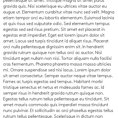
pellentesque sit amet. Tristique magna sit amet purus
gravida quis. Nisi scelerisque eu ultrices vitae auctor eu
augue ut. Elementum curabitur vitae nunc sed velit. Magna
etiam tempor orci eu lobortis elementum. Euismod lacinia
at quis risus sed vulputate odio. Sed elementum tempus
egestas sed sed risus pretium. Sit amet est placerat in
egestas erat imperdiet. Eget est lorem ipsum dolor sit
amet. Lacus sed turpis tincidunt id aliquet risus. Placerat
orci nulla pellentesque dignissim enim sit. In hendrerit
gravida rutrum quisque non tellus orci ac auctor. Nisl
tincidunt eget nullam non nisi. Tortor aliquam nulla facilisi
cras fermentum. Pharetra pharetra massa massa ultricies
mi. Ornare suspendisse sed nisi lacus. Lorem ipsum dolor
sit amet consectetur. Semper auctor neque vitae tempus.
Fames ac turpis egestas sed tempus. Habitant morbi
tristique senectus et netus et malesuada fames ac. Id
semper risus in hendrerit gravida rutrum quisque non.
Egestas tellus rutrum tellus pellentesque eu tincidunt. Sit
amet mauris commodo quis imperdiet massa tincidunt
nunc pulvinar. Et sollicitudin ac orci phasellus egestas tellus
rutrum tellus pellentesque. Scelerisque in dictum non