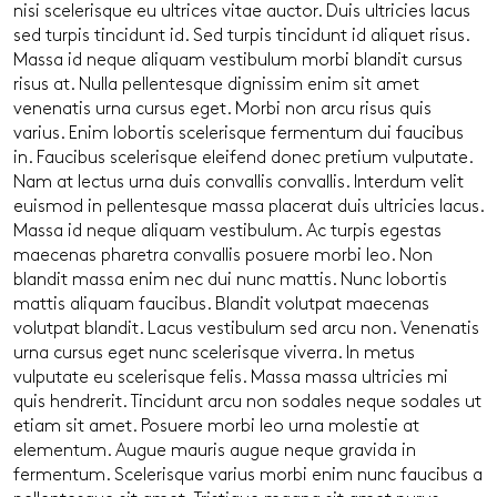
nisi scelerisque eu ultrices vitae auctor. Duis ultricies lacus
sed turpis tincidunt id. Sed turpis tincidunt id aliquet risus.
Massa id neque aliquam vestibulum morbi blandit cursus
risus at. Nulla pellentesque dignissim enim sit amet
venenatis urna cursus eget. Morbi non arcu risus quis
varius. Enim lobortis scelerisque fermentum dui faucibus
in. Faucibus scelerisque eleifend donec pretium vulputate.
Nam at lectus urna duis convallis convallis. Interdum velit
euismod in pellentesque massa placerat duis ultricies lacus.
Massa id neque aliquam vestibulum. Ac turpis egestas
maecenas pharetra convallis posuere morbi leo. Non
blandit massa enim nec dui nunc mattis. Nunc lobortis
mattis aliquam faucibus. Blandit volutpat maecenas
volutpat blandit. Lacus vestibulum sed arcu non. Venenatis
urna cursus eget nunc scelerisque viverra. In metus
vulputate eu scelerisque felis. Massa massa ultricies mi
quis hendrerit. Tincidunt arcu non sodales neque sodales ut
etiam sit amet. Posuere morbi leo urna molestie at
elementum. Augue mauris augue neque gravida in
fermentum. Scelerisque varius morbi enim nunc faucibus a