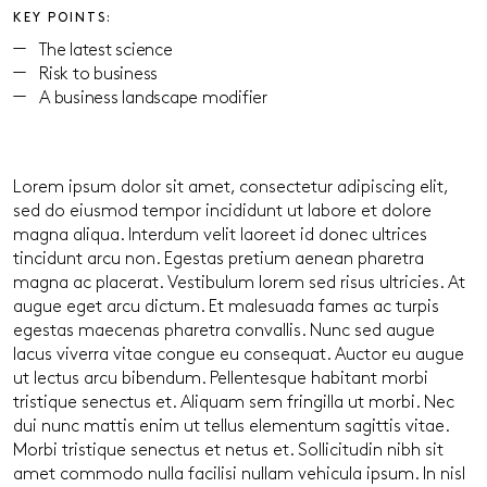
KEY POINTS:
The latest science
Risk to business
A business landscape modifier
Lorem ipsum dolor sit amet, consectetur adipiscing elit,
sed do eiusmod tempor incididunt ut labore et dolore
magna aliqua. Interdum velit laoreet id donec ultrices
tincidunt arcu non. Egestas pretium aenean pharetra
magna ac placerat. Vestibulum lorem sed risus ultricies. At
augue eget arcu dictum. Et malesuada fames ac turpis
egestas maecenas pharetra convallis. Nunc sed augue
lacus viverra vitae congue eu consequat. Auctor eu augue
ut lectus arcu bibendum. Pellentesque habitant morbi
tristique senectus et. Aliquam sem fringilla ut morbi. Nec
dui nunc mattis enim ut tellus elementum sagittis vitae.
Morbi tristique senectus et netus et. Sollicitudin nibh sit
amet commodo nulla facilisi nullam vehicula ipsum. In nisl