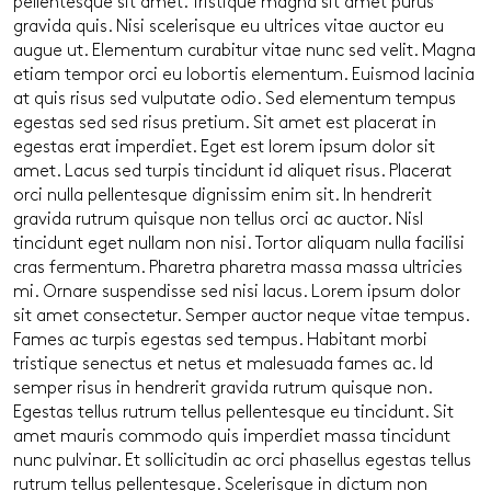
pellentesque sit amet. Tristique magna sit amet purus
gravida quis. Nisi scelerisque eu ultrices vitae auctor eu
augue ut. Elementum curabitur vitae nunc sed velit. Magna
etiam tempor orci eu lobortis elementum. Euismod lacinia
at quis risus sed vulputate odio. Sed elementum tempus
egestas sed sed risus pretium. Sit amet est placerat in
egestas erat imperdiet. Eget est lorem ipsum dolor sit
amet. Lacus sed turpis tincidunt id aliquet risus. Placerat
orci nulla pellentesque dignissim enim sit. In hendrerit
gravida rutrum quisque non tellus orci ac auctor. Nisl
tincidunt eget nullam non nisi. Tortor aliquam nulla facilisi
cras fermentum. Pharetra pharetra massa massa ultricies
mi. Ornare suspendisse sed nisi lacus. Lorem ipsum dolor
sit amet consectetur. Semper auctor neque vitae tempus.
Fames ac turpis egestas sed tempus. Habitant morbi
tristique senectus et netus et malesuada fames ac. Id
semper risus in hendrerit gravida rutrum quisque non.
Egestas tellus rutrum tellus pellentesque eu tincidunt. Sit
amet mauris commodo quis imperdiet massa tincidunt
nunc pulvinar. Et sollicitudin ac orci phasellus egestas tellus
rutrum tellus pellentesque. Scelerisque in dictum non