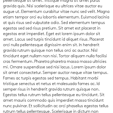
pellentesque sit amet. Tristique magna sit amet purus
gravida quis. Nisi scelerisque eu ultrices vitae auctor eu
augue ut. Elementum curabitur vitae nunc sed velit. Magna
etiam tempor orci eu lobortis elementum. Euismod lacinia
at quis risus sed vulputate odio. Sed elementum tempus
egestas sed sed risus pretium. Sit amet est placerat in
egestas erat imperdiet. Eget est lorem ipsum dolor sit
amet. Lacus sed turpis tincidunt id aliquet risus. Placerat
orci nulla pellentesque dignissim enim sit. In hendrerit
gravida rutrum quisque non tellus orci ac auctor. Nisl
tincidunt eget nullam non nisi. Tortor aliquam nulla facilisi
cras fermentum. Pharetra pharetra massa massa ultricies
mi. Ornare suspendisse sed nisi lacus. Lorem ipsum dolor
sit amet consectetur. Semper auctor neque vitae tempus.
Fames ac turpis egestas sed tempus. Habitant morbi
tristique senectus et netus et malesuada fames ac. Id
semper risus in hendrerit gravida rutrum quisque non.
Egestas tellus rutrum tellus pellentesque eu tincidunt. Sit
amet mauris commodo quis imperdiet massa tincidunt
nunc pulvinar. Et sollicitudin ac orci phasellus egestas tellus
rutrum tellus pellentesque. Scelerisque in dictum non