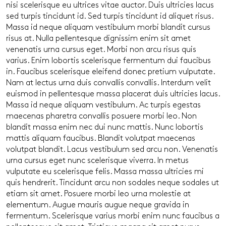
nisi scelerisque eu ultrices vitae auctor. Duis ultricies lacus
sed turpis tincidunt id. Sed turpis tincidunt id aliquet risus.
Massa id neque aliquam vestibulum morbi blandit cursus
risus at. Nulla pellentesque dignissim enim sit amet
venenatis urna cursus eget. Morbi non arcu risus quis
varius. Enim lobortis scelerisque fermentum dui faucibus
in. Faucibus scelerisque eleifend donec pretium vulputate.
Nam at lectus urna duis convallis convallis. Interdum velit
euismod in pellentesque massa placerat duis ultricies lacus.
Massa id neque aliquam vestibulum. Ac turpis egestas
maecenas pharetra convallis posuere morbi leo. Non
blandit massa enim nec dui nunc mattis. Nunc lobortis
mattis aliquam faucibus. Blandit volutpat maecenas
volutpat blandit. Lacus vestibulum sed arcu non. Venenatis
urna cursus eget nunc scelerisque viverra. In metus
vulputate eu scelerisque felis. Massa massa ultricies mi
quis hendrerit. Tincidunt arcu non sodales neque sodales ut
etiam sit amet. Posuere morbi leo urna molestie at
elementum. Augue mauris augue neque gravida in
fermentum. Scelerisque varius morbi enim nunc faucibus a