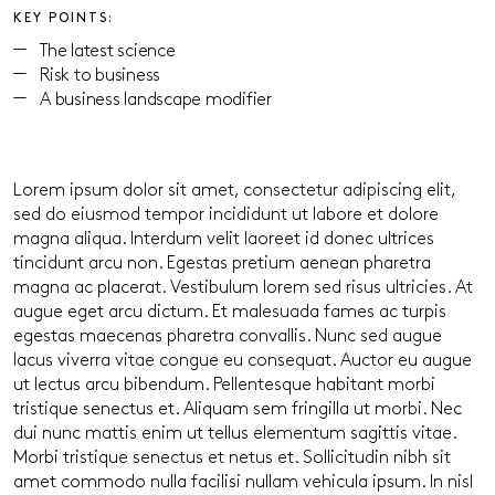
KEY POINTS:
The latest science
Risk to business
A business landscape modifier
Lorem ipsum dolor sit amet, consectetur adipiscing elit,
sed do eiusmod tempor incididunt ut labore et dolore
magna aliqua. Interdum velit laoreet id donec ultrices
tincidunt arcu non. Egestas pretium aenean pharetra
magna ac placerat. Vestibulum lorem sed risus ultricies. At
augue eget arcu dictum. Et malesuada fames ac turpis
egestas maecenas pharetra convallis. Nunc sed augue
lacus viverra vitae congue eu consequat. Auctor eu augue
ut lectus arcu bibendum. Pellentesque habitant morbi
tristique senectus et. Aliquam sem fringilla ut morbi. Nec
dui nunc mattis enim ut tellus elementum sagittis vitae.
Morbi tristique senectus et netus et. Sollicitudin nibh sit
amet commodo nulla facilisi nullam vehicula ipsum. In nisl